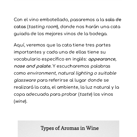
Con el vino embotellado, pasaremos a la
sala de
catas
(
tasting room
), donde nos harán una cata
guiada de los mejores vinos de la bodega.
Aquí, veremos que la cata tiene tres partes
importantes y cada una de ellas tiene su
vocabulario específico en inglés:
appearance,
nose and palate.
Y escucharemos palabras
como
environment
,
natural lighting o suitable
glassware
para referirse al lugar donde se
realizará la cata, el ambiente, la luz natural y la
copa adecuada para probar (
taste
) los vinos
(
wine
).