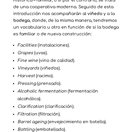
histórica – familiar, o si por el contrario, se trata
de una cooperativa moderna. Seguido de esta
introducción nos acompañarán al
viñedo
y a la
bodega
, donde, de la misma manera, tendremos
un vocabulario u otro en función de si la bodega
es familiar o de nueva construcción:
Facilities
(instalaciones).
Grapes
(uvas).
Fine wine
(vino de calidad).
Vineyards
(viñedos).
Harvest
(racimo).
Pressing
(prensado).
Alcoholic fermentation
(fermentación
alcohólica).
Clarification
(clarificación).
Filtration
(filtración).
Barrel ageing
(envejecimiento en botella).
Bottling
(embotellado).