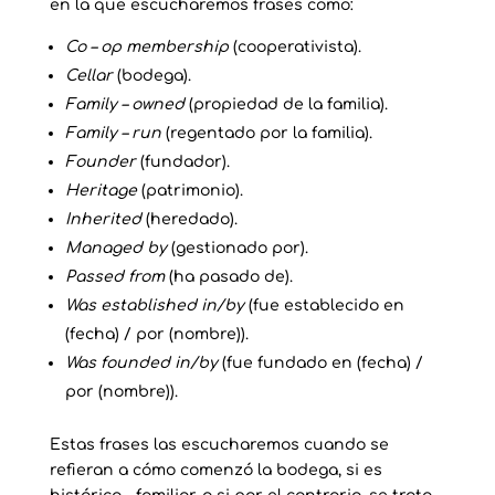
en la que escucharemos frases como:
Co – op membership
(cooperativista).
Cellar
(bodega).
Family – owned
(propiedad de la familia).
Family – run
(regentado por la familia).
Founder
(fundador).
Heritage
(patrimonio).
Inherited
(heredado).
Managed by
(gestionado por).
Passed from
(ha pasado de).
Was established in/by
(fue establecido en
(fecha) / por (nombre)).
Was founded in/by
(fue fundado en (fecha) /
por (nombre)).
Estas frases las escucharemos cuando se
refieran a cómo comenzó la bodega, si es