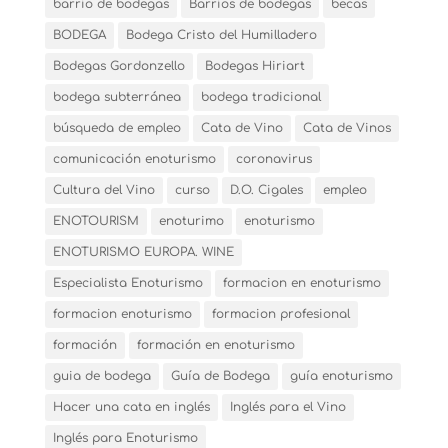
barrio de bodegas
Barrios de bodegas
becas
BODEGA
Bodega Cristo del Humilladero
Bodegas Gordonzello
Bodegas Hiriart
bodega subterránea
bodega tradicional
búsqueda de empleo
Cata de Vino
Cata de Vinos
comunicación enoturismo
coronavirus
Cultura del Vino
curso
D.O. Cigales
empleo
ENOTOURISM
enoturimo
enoturismo
ENOTURISMO EUROPA. WINE
Especialista Enoturismo
formacion en enoturismo
formacion enoturismo
formacion profesional
formación
formación en enoturismo
guia de bodega
Guía de Bodega
guía enoturismo
Hacer una cata en inglés
Inglés para el Vino
Inglés para Enoturismo