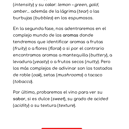
(
intensity
) y su
color
:
lemon – green, gold,
amber
… además de la lágrima (
tear
) o las
burbujas (
bubbles
) en los espumosos.
En la segunda fase, nos adentraremos en el
complejo mundo de los
aromas
donde
tendremos que identificar aromas a frutas
(
fruity
) o a flores (
floral
) o si por el contrario
encontramos aromas a mantequilla (
buttery
), a
levadura (
yeasty
) o a frutos secos (
nutty
). Pero
los más complejos de adivinar son los tostados
de roble (
oak
), setas (
mushrooms
) o tacaco
(
tobacco
).
Por último, probaremos el vino para ver su
sabor
, si es dulce (
sweet
), su grado de acided
(
acidity
) o su textura (
texture
).