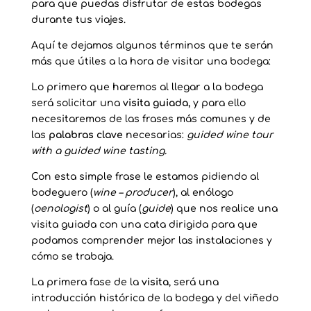
para que puedas disfrutar de estas bodegas
durante tus viajes.
Aquí te dejamos algunos términos que te serán
más que útiles a la hora de visitar una bodega:
Lo primero que haremos al llegar a la bodega
será solicitar una
visita guiada,
y para ello
necesitaremos de las frases más comunes y de
las
palabras clave
necesarias:
guided wine tour
with a guided wine tasting.
Con esta simple frase le estamos pidiendo al
bodeguero (
wine – producer
), al enólogo
(
oenologist
) o al guía (
guide
) que nos realice una
visita guiada con una cata dirigida para que
podamos comprender mejor las instalaciones y
cómo se trabaja.
La primera fase de la
visita
, será una
introducción histórica de la bodega y del viñedo