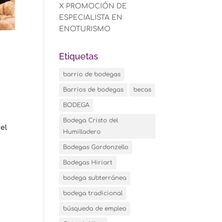
X PROMOCIÓN DE
ESPECIALISTA EN
ENOTURISMO
Etiquetas
barrio de bodegas
Barrios de bodegas
becas
BODEGA
Bodega Cristo del
el
Humilladero
Bodegas Gordonzello
Bodegas Hiriart
bodega subterránea
bodega tradicional
búsqueda de empleo