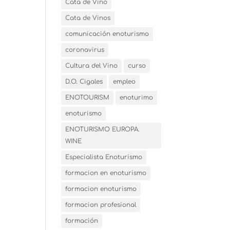
Cata de Vino
Cata de Vinos
comunicación enoturismo
coronavirus
Cultura del Vino
curso
D.O. Cigales
empleo
ENOTOURISM
enoturimo
enoturismo
ENOTURISMO EUROPA.
WINE
Especialista Enoturismo
formacion en enoturismo
formacion enoturismo
formacion profesional
formación